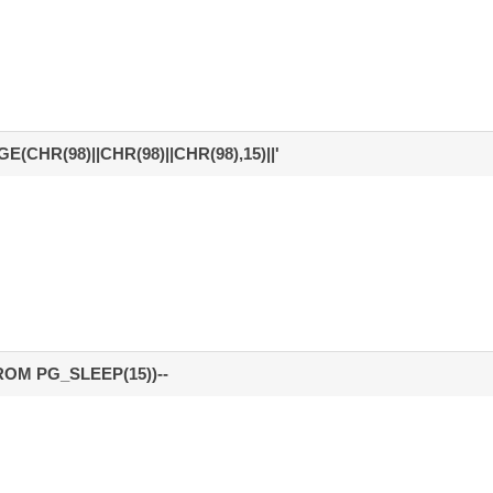
CHR(98)||CHR(98)||CHR(98),15)||'
FROM PG_SLEEP(15))--