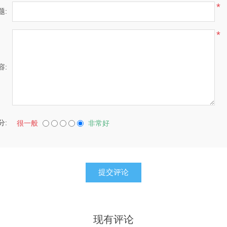
*
题:
*
容:
分:
很一般
非常好
现有评论