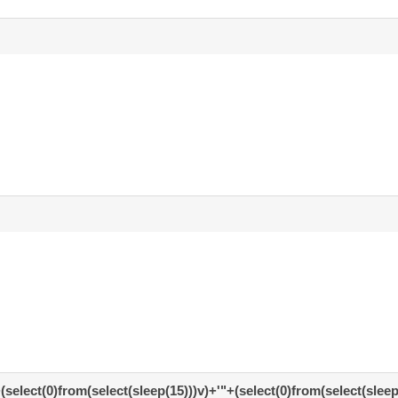
+(select(0)from(select(sleep(15)))v)+'"+(select(0)from(select(sleep