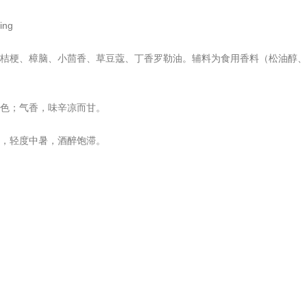
ing
桔梗、樟脑、小茴香、草豆蔻、丁香罗勒油。辅料为食用香料（松油醇、
色；气香，味辛凉而甘。
，轻度中暑，酒醉饱滞。