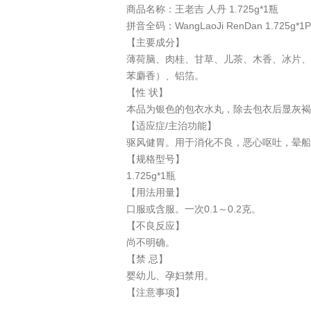
商品名称：王老吉 人丹 1.725g*1瓶
拼音全码：WangLaoJi RenDan 1.725g*1P
【主要成分】
薄荷脑、肉桂、甘草、儿茶、木香、冰片、
苯麝香）、铝箔。
【性 状】
本品为银色的包衣水丸，除去包衣后显灰褐
【适应症/主治功能】
驱风健胃。用于消化不良，恶心呕吐，晕船
【规格型号】
1.725g*1瓶
【用法用量】
口服或含服。一次0.1～0.2克。
【不良反应】
尚不明确。
【禁 忌】
婴幼儿、孕妇禁用。
【注意事项】