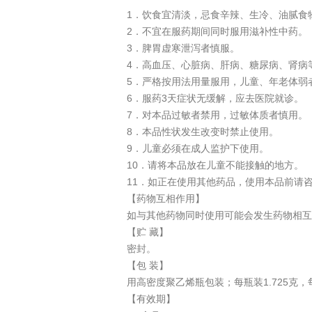
1．饮食宜清淡，忌食辛辣、生冷、油腻食
2．不宜在服药期间同时服用滋补性中药。
3．脾胃虚寒泄泻者慎服。
4．高血压、心脏病、肝病、糖尿病、肾病
5．严格按用法用量服用，儿童、年老体弱
6．服药3天症状无缓解，应去医院就诊。
7．对本品过敏者禁用，过敏体质者慎用。
8．本品性状发生改变时禁止使用。
9．儿童必须在成人监护下使用。
10．请将本品放在儿童不能接触的地方。
11．如正在使用其他药品，使用本品前请
【药物互相作用】
如与其他药物同时使用可能会发生药物相互
【贮 藏】
密封。
【包 装】
用高密度聚乙烯瓶包装；每瓶装1.725克，
【有效期】