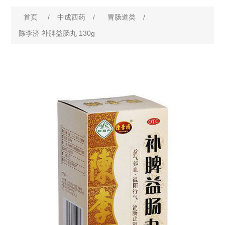
首页
/
中成西药
/
胃肠道类
/
陈李济 补脾益肠丸 130g