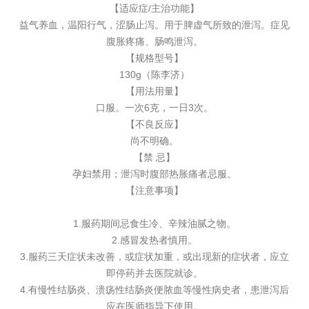
【适应症/主治功能】
益气养血，温阳行气，涩肠止泻。用于脾虚气所致的泄泻。症见
腹胀疼痛、肠鸣泄泻。
【规格型号】
130g（陈李济）
【用法用量】
口服。一次6克，一日3次。
【不良反应】
尚不明确。
【禁 忌】
孕妇禁用；泄泻时腹部热胀痛者忌服。
【注意事项】
1.服药期间忌食生冷、辛辣油腻之物。
2.感冒发热者慎用。
3.服药三天症状未改善，或症状加重，或出现新的症状者，应立
即停药并去医院就诊。
4.有慢性结肠炎、溃疡性结肠炎便脓血等慢性病史者，患泄泻后
应在医师指导下使用。