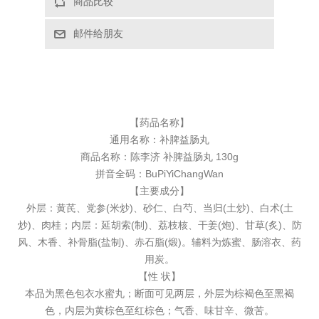
【药品名称】
通用名称：
补脾益肠丸
商品名称：陈李济 补脾益肠丸 130g
拼音全码：BuPiYiChangWan
【主要成分】
外层：黄芪、党参(米炒)、砂仁、白芍、当归(土炒)、白术(土
炒)、肉桂；内层：延胡索(制)、荔枝核、干姜(炮)、甘草(炙)、防
风、木香、补骨脂(盐制)、赤石脂(煅)。辅料为炼蜜、肠溶衣、药
用炭。
【性 状】
本品为黑色包衣水蜜丸；断面可见两层，外层为棕褐色至黑褐
色，内层为黄棕色至红棕色；气香、味甘辛、微苦。