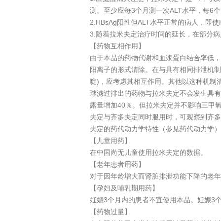
测。至少应每3个月测一次ALT水平，每6个月
2.HBsAg阳性但ALT水平正常的病人，
3.随着拉米夫定治疗时间的延长，在部分
【药物互相作用】
由于本品的药物代谢和血浆蛋白结合率低，
阳离子的形式清除。在与具有相同排泄机制
啶)，应考虑其相互作用。其他以这种机制
球滤过排出的药物与拉米夫定不会发生具有显
露量增加40％。但拉米夫定并不影响三甲
夫定与齐多夫定同时服用时，可观察到齐多
夫定的药代动力学特性（参见药代动力学）
【儿童用药】
在中国尚无儿童使用拉米夫定的数据。
【老年患者用药】
对于因年龄增大而肾脏排泄功能下降的老年患
【孕妇及哺乳期用药】
妊娠3个月内的患者不宜使用本品。妊娠3
【药物过量】