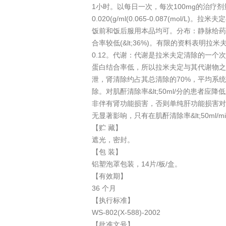
1小时。以每日一次，每次100mg的治疗剂量给予
0.020(g/ml(0.065-0.087(m
饭前和饭后服用本品均可。分布：静脉给药研
合率较低(&lt;36%)。有限的资料表明
0.12。代谢：代谢是拉米夫定清除的一个
蛋白结合率低，所以拉米夫定与其代谢物之
泄，肾清除约占其总清除的70%，平均系统清
除。对肌酐清除率&lt;50ml/分的患
非伴有肾功能损害，否则单纯肝功能损害对
无显著影响，只有在肌酐清除率&lt;50ml/
【贮 藏】
遮光，密封。
【包 装】
铝塑泡罩包装，14片/板/盒。
【有效期】
36 个月
【执行标准】
WS-802(X-588)-2002
【批准文号】