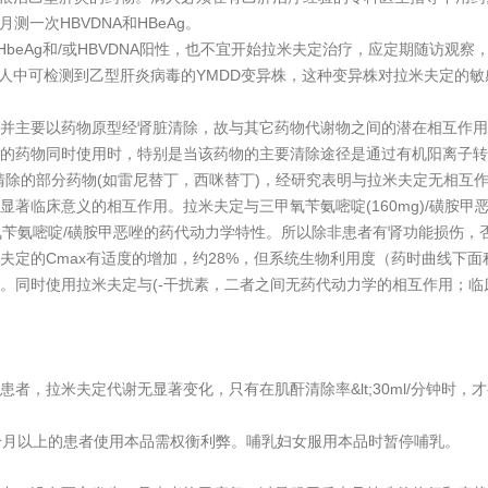
测一次HBVDNA和HBeAg。
即使HbeAg和/或HBVDNA阳性，也不宜开始拉米夫定治疗，应定期随访观
病人中可检测到乙型肝炎病毒的YMDD变异株，这种变异株对拉米夫定的敏
并主要以药物原型经肾脏清除，故与其它药物代谢物之间的潜在相互作用
的药物同时使用时，特别是当该药物的主要清除途径是通过有机阳离子转
清除的部分药物(如雷尼替丁，西咪替丁)，经研究表明与拉米夫定无相互
著临床意义的相互作用。拉米夫定与三甲氧苄氨嘧啶(160mg)/磺胺甲恶唑
氧苄氨嘧啶/磺胺甲恶唑的药代动力学特性。所以除非患者有肾功能损伤，
夫定的Cmax有适度的增加，约28%，但系统生物利用度（药时曲线下面
。同时使用拉米夫定与(-干扰素，二者之间无药代动力学的相互作用；
者，拉米夫定代谢无显著变化，只有在肌酐清除率&lt;30ml/分钟时，
个月以上的患者使用本品需权衡利弊。哺乳妇女服用本品时暂停哺乳。