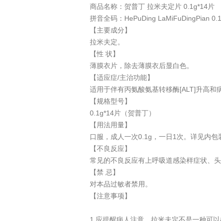
商品名称：贺普丁 拉米夫定片 0.1g*14片
拼音全码：HePuDing LaMiFuDingPian 0.1
【主要成分】
拉米夫定。
【性 状】
薄膜衣片，除去薄膜衣后显白色。
【适应症/主治功能】
适用于伴有丙氨酸氨基转移酶[ALT]升高
【规格型号】
0.1g*14片（贺普丁）
【用法用量】
口服，成人一次0.1g，一日1次。详见内
【不良反应】
常见的不良反应有上呼吸道感染样症状、头
【禁 忌】
对本品过敏者禁用。
【注意事项】
1.应提醒病人注意，拉米夫定不是一种可