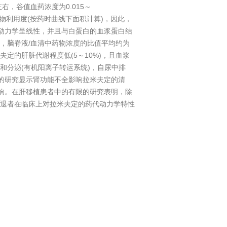
)左右，谷值血药浓度为0.015～
会改变其生物利用度(按药时曲线下面积计算)，因此，
代动力学呈线性，并且与白蛋白的血浆蛋白结
时后，脑脊液/血清中药物浓度的比值平均约为
定的肝脏代谢程度低(5～10%)，且血浆
和分泌(有机阳离子转运系统)，自尿中排
伤者的研究显示肾功能不全影响拉米夫定的清
无影响。在肝移植患者中的有限的研究表明，除
退者在临床上对拉米夫定的药代动力学特性