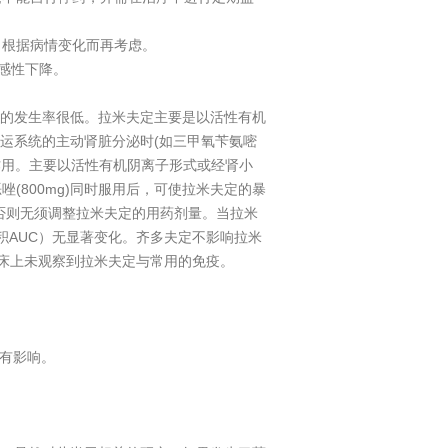
察，根据病情变化而再考虑。
感性下降。
的发生率很低。拉米夫定主要是以活性有机
运系统的主动肾脏分泌时(如三甲氧苄氨嘧
作用。主要以活性有机阴离子形式或经肾小
(800mg)同时服用后，可使拉米夫定的暴
否则无须调整拉米夫定的用药剂量。当拉米
积AUC）无显著变化。齐多夫定不影响拉米
临床上未观察到拉米夫定与常用的免疫。
才有影响。