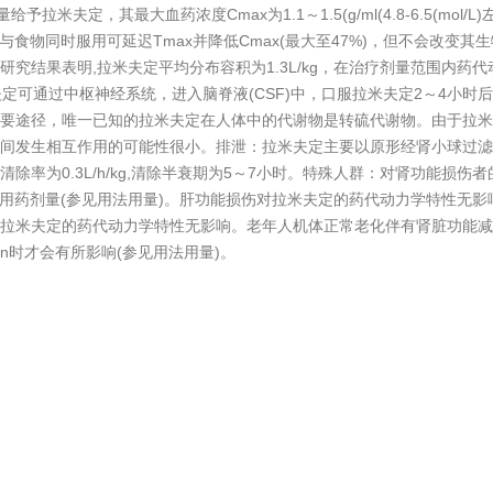
拉米夫定，其最大血药浓度Cmax为1.1～1.5(g/ml(4.8-6.5(mol/L
ol/L)。拉米夫定与食物同时服用可延迟Tmax并降低Cmax(最大至47%)，但不
究结果表明,拉米夫定平均分布容积为1.3L/kg，在治疗剂量范围内药
拉米夫定可通过中枢神经系统，进入脑脊液(CSF)中，口服拉米夫定2～4小
次要途径，唯一已知的拉米夫定在人体中的代谢物是转硫代谢物。由于拉米夫
间发生相互作用的可能性很小。排泄：拉米夫定主要以原形经肾小球过滤
除率为0.3L/h/kg,清除半衰期为5～7小时。特殊人群：对肾功能损
者应降低用药剂量(参见用法用量)。肝功能损伤对拉米夫定的药代动力学特性
拉米夫定的药代动力学特性无影响。老年人机体正常老化伴有肾脏功能减
min时才会有所影响(参见用法用量)。