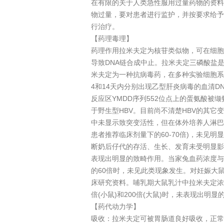
在有限的关于人类急性服用过量药物的资料
物过量，要对患者进行监护，并按要求给予
行治疗。
【药理毒理】
药理作用拉米夫定为核苷类似物，可在细胞内
导致DNA链合成中止。拉米夫定三磷酸盐是
米夫定为一种抗病毒药，在多种实验细胞系
4和14天内分别出现乙型肝炎病毒的血清D
反应区YMDD序列552位点上的蛋氨酸被
于野生型HBV。目前尚不清楚HBV的其
中未显示致突变活性，但在体外培养人淋巴细
患者推荐临床剂量下的60-70倍)，未见明显
断奶后仔代的存活、生长、发育未受明显影响。
表现出明显的致畸作用。当家兔血药浓度与
的60倍时，未见此类现象发生。对妊娠大
床研究资料。哺乳期大鼠乳汁中拉米夫定浓
倍(小鼠)和200倍(大鼠)时，未表现出明显
【药代动力学】
吸收：拉米夫定可被胃肠道良好吸收，正常情