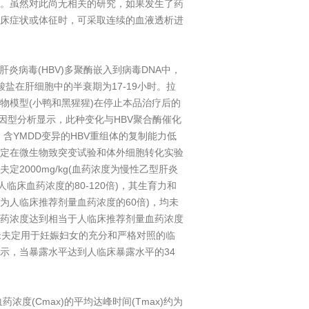
。虽然对此尚无相关的研究，如果发生了药
床症状或体征时，可采取连续的血液透析进
炎病毒(HBV)多聚酶嵌入到病毒DNA中，
盐在肝细胞中的半衰期为17-19小时。拉
物模型(小鸭和黑猩猩)在停止本品治疗后的
因型分析显示，此种变化与HBV聚合酶催化
含YMDD变异的HBV重组体的复制能力低
夫定在微生物致突变试验和体外细胞转化实验
000mg/kg(血药浓度为慢性乙型肝炎
人临床血药浓度的80-120倍)，其生育力和
约为人临床推荐剂量血药浓度的60倍)，均未
药浓度达到相当于人临床推荐剂量血药浓度
米夫定用于妊娠妇女的充分和严格对照的临
示，当暴露水平达到人临床暴露水平的34
(Cmax)的平均达峰时间(Tmax)约为