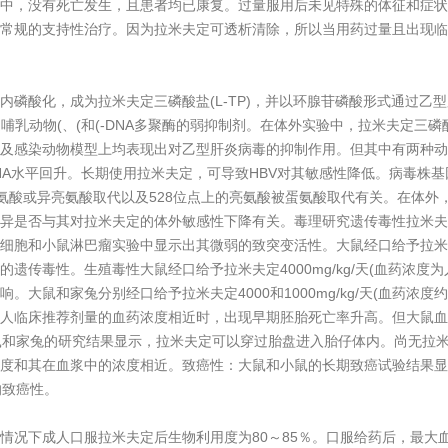
中，没有死亡发生，且患者均已康复。过量服用后未见特殊的体征和症状
常规的支持性治疗。因为拉米夫定可透析清除，所以当用药过量且出现临
磷酸化，成为拉米夫定三磷酸盐(L-TP)，并以环腺苷磷酸形式通过乙型肝
哺乳动物(、(和(-DNA多聚酶的弱抑制剂。在体外实验中，拉米夫定三磷酸
及感染动物模型上均表现出对乙型肝炎病毒的抑制作用。但其中有两种动
NA水平回升。长期使用拉米夫定，可导致HBV对其敏感性降低。病毒株基
缬氨酸或异亮氨酸取代以及528位点上的亮氨酸被蛋氨酸取代有关。在体外，
它变异是否与其对拉米夫定的体外敏感性下降有关。毒理研究遗传毒性拉米
胞和小鼠淋巴瘤实验中显示出其微弱的致突变活性。大鼠经口给予拉米夫定2
的遗传毒性。生殖毒性大鼠经口给予拉米夫定4000mg/kg/天(血药浓度为
大鼠和家兔分别经口给予拉米夫定4000和1000mg/kg/天(血药浓度
人临床推荐剂量的血药浓度相近时，出现早期胚胎死亡率升高。但大鼠血
鼠和家兔的研究结果显示，拉米夫定可以穿过胎盘进入胎仔体内。尚无拉
度和其在血浆中的浓度相近。致癌性：大鼠和小鼠的长期致癌试验结果显
的致癌性。
况下成人口服拉米夫定后生物利用度为80～85％。口服给药后，最大血药浓度