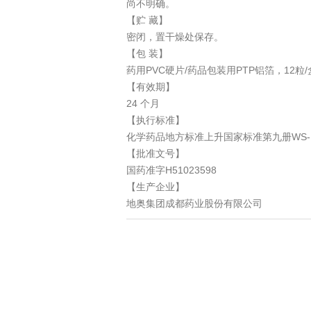
尚不明确。
【贮 藏】
密闭，置干燥处保存。
【包 装】
药用PVC硬片/药品包装用PTP铝箔，12粒/
【有效期】
24 个月
【执行标准】
化学药品地方标准上升国家标准第九册WS-
【批准文号】
国药准字H51023598
【生产企业】
地奥集团成都药业股份有限公司