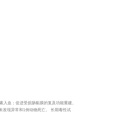
毒素入血；促进受损肠黏膜的复及功能重建。
未发现异常和1例动物死亡。 长期毒性试