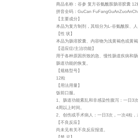
商品名称：谷参 复方谷氨酰胺肠溶胶囊 12
拼音全码：GuCan FuFangGuAnZuoAnChan
【主要成分】
本品为复方制剂，其组分为L-谷氨酰胺、
【性 状】
本品为肠溶胶囊、内容物为浅黄褐色或黄褐
【适应症/主治功能】
用于各种原因所致的急、慢性肠道疾病和肠
肠道功能的恢复。
【规格型号】
12粒
【用法用量】
饭前口服。
1、肠道功能紊乱和非感染性腹泻：一日3
4周以上时间。
2、创伤或手术病人：一日3次，一次4粒
【不良反应】
尚未见有关不良反应报道。
【禁 忌】