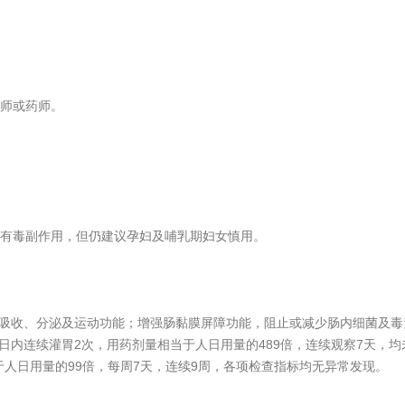
师或药师。
有毒副作用，但仍建议孕妇及哺乳期妇女慎用。
的吸收、分泌及运动功能；增强肠黏膜屏障功能，阻止或减少肠内细菌及
日内连续灌胃2次，用药剂量相当于人日用量的489倍，连续观察7天，均
于人日用量的99倍，每周7天，连续9周，各项检查指标均无异常发现。