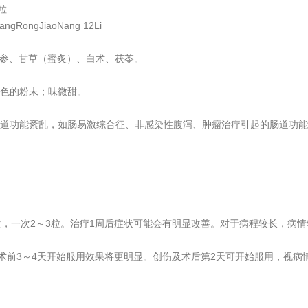
粒
gRongJiaoNang 12Li
人参、甘草（蜜炙）、白术、茯苓。
色的粉末；味微甜。
道功能紊乱，如肠易激综合征、非感染性腹泻、肿瘤治疗引起的肠道功能
次，一次2～3粒。治疗1周后症状可能会有明显改善。对于病程较长，病
，术前3～4天开始服用效果将更明显。创伤及术后第2天可开始服用，视病