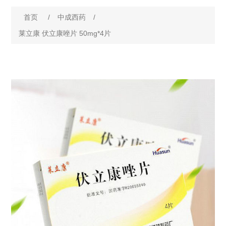
首页
/
中成西药
/
莱立康 伏立康唑片 50mg*4片