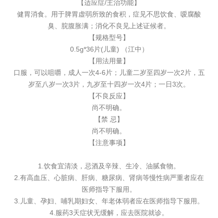
【适应症/主治功能】
健胃消食。用于脾胃虚弱所致的食积，症见不思饮食、嗳腐酸
臭、脘腹胀满；消化不良见上述证候者。
【规格型号】
0.5g*36片(儿童) （江中）
【用法用量】
口服，可以咀嚼，成人一次4-6片；儿童二岁至四岁一次2片，五
岁至八岁一次3片，九岁至十四岁一次4片；一日3次。
【不良反应】
尚不明确。
【禁 忌】
尚不明确。
【注意事项】
1.饮食宜清淡，忌酒及辛辣、生冷、油腻食物。
2.有高血压、心脏病、肝病、糖尿病、肾病等慢性病严重者应在
医师指导下服用。
3.儿童、孕妇、哺乳期妇女、年老体弱者应在医师指导下服用。
4.服药3天症状无缓解，应去医院就诊。