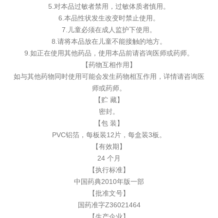
5.对本品过敏者禁用，过敏体质者慎用。
6.本品性状发生改变时禁止使用。
7.儿童必须在成人监护下使用。
8.请将本品放在儿童不能接触的地方。
9.如正在使用其他药品，使用本品前请咨询医师或药师。
【药物互相作用】
如与其他药物同时使用可能会发生药物相互作用，详情请咨询医
师或药师。
【贮 藏】
密封。
【包 装】
PVC铝箔，每板装12片，每盒装3板。
【有效期】
24 个月
【执行标准】
中国药典2010年版一部
【批准文号】
国药准字Z36021464
【生产企业】