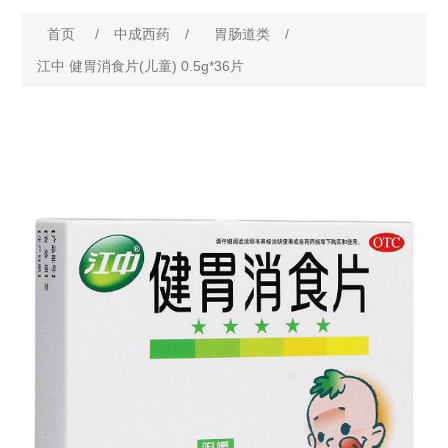
首页
/
中成西药
/
胃肠道类
/
江中 健胃消食片(儿童) 0.5g*36片