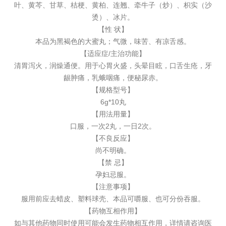
叶、黄芩、甘草、桔梗、黄柏、连翘、牵牛子（炒）、枳实（沙
烫）、冰片。
【性 状】
本品为黑褐色的大蜜丸；气微，味苦、有凉舌感。
【适应症/主治功能】
清胃泻火，润燥通便。用于心胃火盛，头晕目眩，口舌生疮，牙
龈肿痛，乳蛾咽痛，便秘尿赤。
【规格型号】
6g*10丸
【用法用量】
口服，一次2丸，一日2次。
【不良反应】
尚不明确。
【禁 忌】
孕妇忌服。
【注意事项】
服用前应去蜡皮、塑料球壳、本品可嚼服、也可分份吞服。
【药物互相作用】
如与其他药物同时使用可能会发生药物相互作用，详情请咨询医