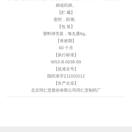
师或药师。
【贮 藏】
密闭，防潮。
【包 装】
塑料球壳装，每丸重6g。
【有效期】
60 个月
【执行标准】
WS3-B-0038-89
【批准文号】
国药准字Z11020212
【生产企业】
北京同仁堂股份有限公司同仁堂制药厂