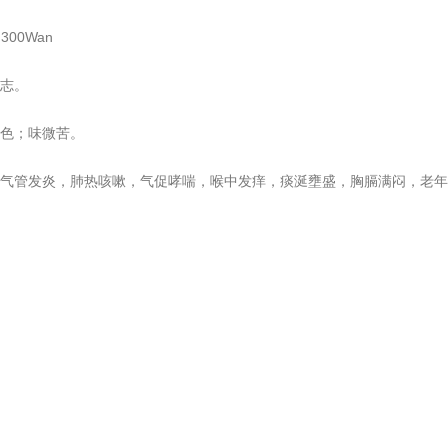
300Wan
志。
色；味微苦。
气管发炎，肺热咳嗽，气促哮喘，喉中发痒，痰涎壅盛，胸膈满闷，老年