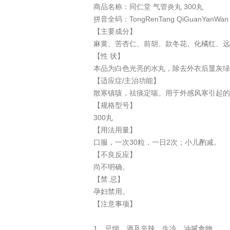
商品名称：同仁堂 气管炎丸 300丸
拼音全码：TongRenTang QiGuanYanWan 
【主要成分】
麻黄、苦杏仁、前胡、款冬花、化橘红、远
【性 状】
本品为白色光亮的水丸，除去外衣后显灰绿
【适应症/主治功能】
散寒镇咳，祛痰定喘。用于外感风寒引起的
【规格型号】
300丸
【用法用量】
口服，一次30粒，一日2次；小儿酌减。
【不良反应】
尚不明确。
【禁 忌】
孕妇禁用。
【注意事项】
1．忌烟、酒及辛辣、生冷、油腻食物。