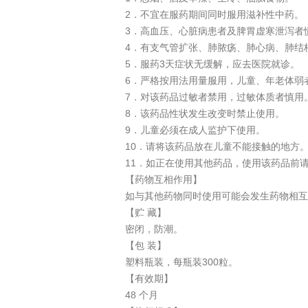
2．不宜在服药期间同时服用滋补性中药。
3．高血压、心脏病患者及脾胃虚寒泄泻者
4．有支气管扩张、肺脓疡、肺心病、肺结
5．服药3天症状无缓解，应去医院就诊。
6．严格按用法用量服用，儿童、年老体弱
7．对该药品过敏者禁用，过敏体质者慎用
8．该药品性状发生改变时禁止使用。
9．儿童必须在成人监护下使用。
10．请将该药品放在儿童不能接触的地方
11．如正在使用其他药品，使用该药品前
【药物互相作用】
如与其他药物同时使用可能会发生药物相互
【贮 藏】
密闭，防潮。
【包 装】
塑料瓶装，每瓶装300粒。
【有效期】
48 个月