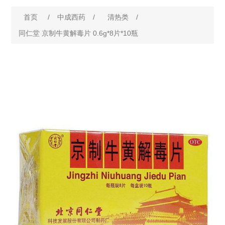
首页
/
中成西药
/
清热类
/
同仁堂 京制牛黄解毒片 0.6g*8片*10瓶