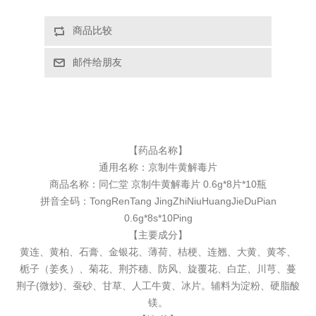
【药品名称】
通用名称：
京制牛黄解毒片
商品名称：同仁堂 京制牛黄解毒片 0.6g*8片*10瓶
拼音全码：TongRenTang JingZhiNiuHuangJieDuPian
0.6g*8s*10Ping
【主要成分】
黄连、黄柏、石膏、金银花、薄荷、桔梗、连翘、大黄、黄芩、
栀子（姜炙）、菊花、荆芥穗、防风、旋覆花、白芷、川芎、蔓
荆子(微炒)、蚕砂、甘草、人工牛黄、冰片。辅料为淀粉、硬脂酸
镁。