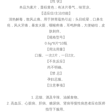
【性 状】
本品为素片，显棕黄色；有冰片香气，味苦凉。
【适应症/主治功能】
清热解毒，散风止痛。用于肺胃蕴热引起：头目眩晕，口鼻生
疮，风火牙痛，暴发火眼，咽喉疼痛，耳鸣肿痛，大便秘结，皮
肤刺痒。
【规格型号】
0.6g*8片*10瓶
【用法用量】
口服。一次2片，一日2次。
【不良反应】
尚不明确。
【禁 忌】
孕妇忌服。
【注意事项】
1. 忌烟、酒及辛辣、油腻食物。
2. 高血压、心脏病、肝病、糖尿病、肾病等慢性病患者应在医师
指导下服用。