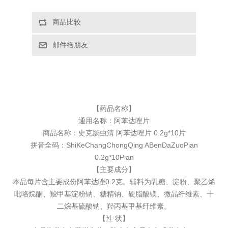
【药品名称】
通用名称：
阿苯达唑片
商品名称：史克肠虫清 阿苯达唑片 0.2g*10片
拼音全码：ShiKeChangChongQing ABenDaZuoPian
0.2g*10Pian
【主要成分】
本品每片含主要成份阿苯达唑0.2克。辅料为乳糖、淀粉、聚乙烯
吡咯烷酮、羧甲基淀粉钠、糖精钠、硬脂酸镁、微晶纤维素、十
二烷基硫酸钠、羟丙基甲基纤维素。
【性 状】