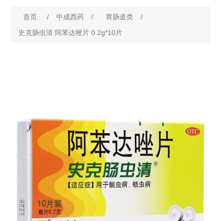
首页
/
中成西药
/
胃肠道类
/
史克肠虫清 阿苯达唑片 0.2g*10片