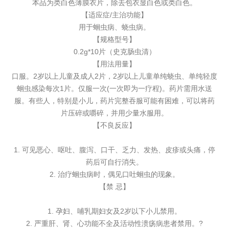
本品为类白色薄膜衣片，除去包衣显白色或类白色。
【适应症/主治功能】
用于蛔虫病、蛲虫病。
【规格型号】
0.2g*10片（史克肠虫清）
【用法用量】
口服。2岁以上儿童及成人2片，2岁以上儿童单纯蛲虫、单纯轻度
蛔虫感染每次1片。仅服一次(一次即为一疗程)。药片需用水送
服。有些人，特别是小儿，药片完整吞服可能有困难，可以将药
片压碎或嚼碎，并用少量水服用。
【不良反应】
1. 可见恶心、呕吐、腹泻、口干、乏力、发热、皮疹或头痛，停
药后可自行消失。
2. 治疗蛔虫病时，偶见口吐蛔虫的现象。
【禁 忌】
1. 孕妇、哺乳期妇女及2岁以下小儿禁用。
2. 严重肝、肾、心功能不全及活动性溃疡病患者禁用。?