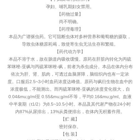
孕妇、哺乳期妇女禁用。
【药物过量】
尚不明确。
【药理毒理】
本品为广谱驱虫药。它可阻断虫体对多种营养和葡萄糖的摄取，
导致虫体糖原耗竭，致使寄生虫无法生存和繁殖。
【药代动力学】
本品不溶于水，故在肠道内吸收缓慢。原药在肝脏内转化为丙硫
苯咪唑-亚砜与丙硫苯咪唑-砜，前者为杀虫成分。本品在体内分布
依次为肝、肾、肌肉，可透过血脑屏障，脑组织内也有一定浓
度。口服后2.5~3小时血药浓度达峰值。原药与砜衍生物在血中的
浓度极低，不能测出。而丙硫苯咪唑-亚砜的浓度变化很大，自
0.04&mu;g/ml至 0.55&mu;g/ml不等，平均0.16&mu;g/ml。血液
中半衰期（t1/2）为8.5~10.5小时。本品及其代谢产物在24小时
内87%从尿排出，13%从粪便排出，在体内无积蓄作用。
【贮 藏】
密封保存。
【包 装】