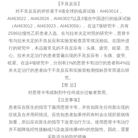
【不良反应】
对不良反应的评价基于4项全球的临床试验：AI463014，
AI463022，AI463026，AI463027以及3项在中国进行的临床试验
（AI463012，AI463023，AI463056）。在这7项研究中，共有
2596位慢性乙肝患者入选。在与拉米夫定对照的研究中，恩替卡
韦与拉米夫定的不良反应和实验室检查异常情况相似。在国外进
行的研究中，本品最常见的不良反应有：头痛、疲劳、眩晕、恶
心。拉米夫定治疗的患者普遍出现的不良反应有：头痛、疲劳、
眩晕。在这4项研究中，分别有1%的恩替卡韦治疗的患者和4%拉
米夫定治疗的患者由于不良反应和实验室检测指标异常而退出研
究。
【禁 忌】
对恩替卡韦或制剂中任何成分过敏者禁用。
【注意事项】
患者应在医生的指导下服用恩替卡韦，并告知医生任何新出现的
症状及合并用药情况。应告知患者如果停药有时会出现肝脏病情
加重，所以应在医生的指导下改变治疗方法。使用恩替卡韦治疗
并不能降低经性接触或污染血源传播HBV的危险性。因此，需要
采取适当的防护措施。