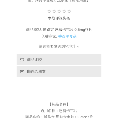
据。其具体使用方法参见【用法用量】
争取评论头条
商品SKU:
博路定 恩替卡韦片 0.5mg*7片
入驻商家:
香百里食品
请选择要发送到的地址
【药品名称】
通用名称：
恩替卡韦片
商品名称：博路定 恩替卡韦片 0.5mg*7片