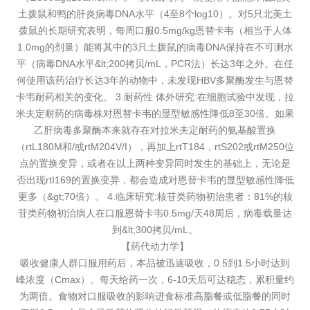
土拨鼠和鸭的肝炎病毒DNA水平（4至8个log10）。对5只北美土
拨鼠的长期研究表明，每周口服0.5mg/kg恩替卡韦（相当于人体
1.0mg的剂量）能将其中的3只土拨鼠的病毒DNA保持在不可测水
平（病毒DNA水平&lt;200拷贝/mL，PCR法）长达3年之外。在任
何使用该药治疗长达3年的动物中，未发现HBV多聚酶发生与恩替
卡韦耐药相关的变化。 3.耐药性 体外研究:在细胞试验中发现，拉
米夫定耐药的病毒株对恩替卡韦的显型敏感性降低8至30倍。如果
乙肝病毒多聚酶本来就存在对拉米夫定耐药的氨基酸置换
（rtL180M和/或rtM204V/I），再加上rtT184，rtS202或rtM250位
点的置换变异，或者在以上两种变异同时发生的基础上，无论是
否出现rtI169的置换变异，都会造成对恩替卡韦的显型敏感性降低
更多（&gt;70倍）。 4.临床研究:核苷类药物初治患者：81%的核
苷类药物初治病人在口服恩替卡韦0.5mg/天48周后，病毒载量达
到&lt;300拷贝/mL。
【药代动力学】
吸收健康人群口服用药后，本品被迅速吸收，0.5到1.5小时达到
峰浓度（Cmax）。每天给药一次，6-10天后可达稳态，累积量约
为两倍。食物对口服吸收的影响进食标准高脂餐或低脂餐的同时