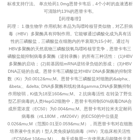
标准支持疗法。 单次给药1.0mg恩替卡韦后，4个小时的血液透析
可清除约13%的恩替卡韦。
【药理毒理】
药理： 1.微生物学 作用机制:本品为鸟嘌呤核苷类似物，对乙肝病
毒（HBV）多聚酶具有抑制作用。它能够通过磷酸化成为具有活
性的三磷酸盐，三磷酸盐在细胞内的半衰期为15小时。通过与
HBV多聚酶的天然底物三磷酸脱氧鸟嘌呤核苷竞争，恩替卡韦三
磷酸盐能抑制病毒多聚酶（逆转录酶）的所有三种活性： (1)HBV
多聚酶的启动； (2)前基因组mRNA逆转录负链的形成； (3)HBV
DNA正链的合成。恩替卡韦三磷酸盐对HBV DNA多聚酶的抑制常
数（Ki）为0.0012&mu;M。恩替卡韦三磷酸盐对细胞的&alpha;、
&beta;、&delta; DNA多聚酶和线粒体&gamma;DNA多聚酶抑制
作用较弱，Ki值为18至160&mu;M。 2.抗病毒活性 在转染了野生
型乙肝病毒的人类HepG2细胞中，恩替卡韦抑制50%病毒DNA合
成所需浓度（EC50）为0.004&mu;M。恩替卡韦对拉米夫定耐药
病毒株（rtL180M，rtM204V）的EC50的中位值是
0.026&mu;M（范围0.01至0.059&mu;M），而恩替卡韦对在细胞
培养液中生长的Ⅰ型人类免疫缺陷病毒（HIV）无临床相关活性
（EC50&gt;10&mu;M）。 每天或每周一次使用本品能降低北美