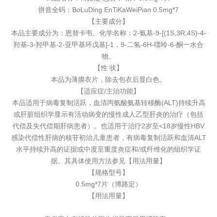
拼音全码：BoLuDing EnTiKaWeiPian 0.5mg*7
【主要成分】
本品主要成分为：恩替卡韦。化学名称：2-氨基-9-[(1S,3R,4S)-4-
羟基-3-羟甲基-2-亚甲基环戊基]-1，9-二氢-6H-嘌呤-6-酮一水合
物。
【性 状】
本品为薄膜衣片，除去包衣后显白色。
【适应症/主治功能】
本品适用于病毒复制活跃，血清丙氨酸氨基转移酶(ALT)持续升高
或肝脏组织学显示有活动病变的慢性成人乙型肝炎的治疗（包括
代偿及失代偿期肝病患者）。也适用于治疗2岁至<18岁慢性HBV
感染代偿性肝病的核苷初治儿童患者，有病毒复制活跃和血清ALT
水平持续升高的证据或中度至重度炎症和/或纤维化的组织学证
据。其具体使用方法参见【用法用量】
【规格型号】
0.5mg*7片（博路定）
【用法用量】