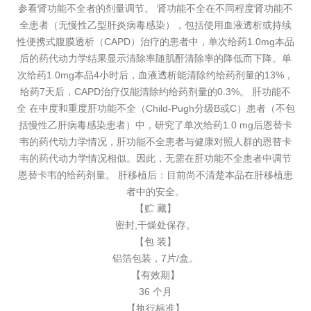
参看肾功能不全者的剂量调节。 肾功能不全在不同程度肾功能不
全患者（无慢性乙型肝炎病毒感染），包括使用血液透析或持续
性便携式腹膜透析（CAPD）治疗的患者中，单次给药1.0mg本品
后的药代动力学结果显示清除率随肌酐清除率的降低而下降。单
次给药1.0mg本品4小时后，血液透析能清除约给药剂量的13%，
给药7天后，CAPD治疗仅能清除约给药剂量的0.3%。 肝功能不
全 在中度和重度肝功能不全（Child-Pugh分级B或C）患者（不包
括慢性乙肝病毒感染患者）中，研究了单次给药1.0 mg后恩替卡
韦的药代动力学情况，肝功能不全患者与健康对照人群的恩替卡
韦的药代动力学情况相似。因此，无需在肝功能不全患者中调节
恩替卡韦的给药剂量。 肝移植后：目前尚不清楚本品在肝移植患
者中的安全。
【贮 藏】
密封,干燥处保存。
【包 装】
铝箔包装，7片/盒。
【有效期】
36 个月
【执行标准】