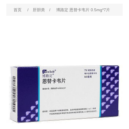
首页
/
肝胆类
/
博路定 恩替卡韦片 0.5mg*7片