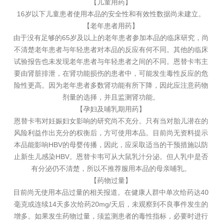
【儿童用药】
16岁以下儿童患者使用本品的安全性和有效性数据尚未建立。
【老年患者用药】
由于没有足够的65岁及以上的老年患者参加本品的临床研究，尚
不清楚老年患者与年轻患者对本品的反应有何不同。其他的临床
试验报告也未发现老年患者与年轻患者之间的不同。恩替卡韦主
要由肾脏排泄，在肾功能损伤的患者中，可能发生毒性反应的危
险性更高。因为老年患者多数肾功能有所下降，因此应注意药物
剂量的选择，并且监测肾功能。
【孕妇及哺乳期用药】
恩替卡韦对妊娠妇女影响的研究尚不充分。只有当对胎儿潜在的
风险利益作出充分的权衡后，方可使用本品。目前尚无资料提示
本品能影响HBV的母婴传播，因此，应采取适当的干预措施以防
止新生儿感染HBV。恩替卡韦可从大鼠乳汁分泌。但人乳中是否
有分泌仍不清楚，所以不推荐服用本品的母亲哺乳。
【药物过量】
目前尚无使用本品过量的相关报道。在健康人群中单次给药达40
毫克或连续14天多次给药20mg/天后，未观察到不良事件发生的
增多。如果发生药物过量，须监测患者的毒性指标，必要时进行