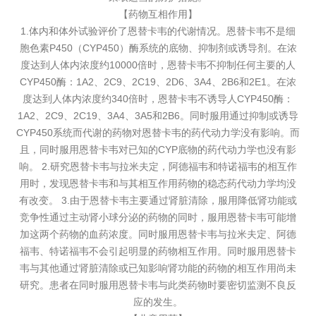
【药物互相作用】
1.体内和体外试验评价了恩替卡韦的代谢情况。恩替卡韦不是细
胞色素P450（CYP450）酶系统的底物、抑制剂或诱导剂。在浓
度达到人体内浓度约10000倍时，恩替卡韦不抑制任何主要的人
CYP450酶：1A2、2C9、2C19、2D6、3A4、2B6和2E1。在浓
度达到人体内浓度约340倍时，恩替卡韦不诱导人CYP450酶：
1A2、2C9、2C19、3A4、3A5和2B6。同时服用通过抑制或诱导
CYP450系统而代谢的药物对恩替卡韦的药代动力学没有影响。而
且，同时服用恩替卡韦对已知的CYP底物的药代动力学也没有影
响。 2.研究恩替卡韦与拉米夫定，阿德福韦和特诺福韦的相互作
用时，发现恩替卡韦和与其相互作用药物的稳态药代动力学均没
有改变。 3.由于恩替卡韦主要通过肾脏清除，服用降低肾功能或
竞争性通过主动肾小球分泌的药物的同时，服用恩替卡韦可能增
加这两个药物的血药浓度。同时服用恩替卡韦与拉米夫定、阿德
福韦、特诺福韦不会引起明显的药物相互作用。同时服用恩替卡
韦与其他通过肾脏清除或已知影响肾功能的药物的相互作用尚未
研究。患者在同时服用恩替卡韦与此类药物时要密切监测不良反
应的发生。