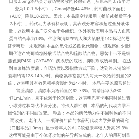
口服0.5mg本品会导致药物吸收的轻微延迟（从原来的0.75小时
变为1.0-1.5小时），Cmax降低44-46%，药时曲线下面积
（AUC）降低18-20%。因此，本品应空腹服用（餐前或餐后至少
2小时）。药代动力学资料表明，其表观分布容积超过全身液体
量，这说明本品广泛分布于各组织。体外实验表明本品与人血浆
蛋白结合率为13%。代谢和清除在给人和大鼠服用14C标记的恩
替卡韦后，未观察到本品的氧化或乙酰化代谢物，但观察到少量II
期代谢产物葡萄糖醛酸甙结合物和硫酸结合物。恩替卡韦不是细
胞色素P450（CYP450）酶系统的底物、抑制剂或诱导剂。 在达
到血浆峰浓度后，血药浓度以双指数方式下降，达到终末清除半
衰期约需128-149小时。药物累积指数约为每天一次给药剂量的2
倍，这表明其有效累积半衰期约为24小时。 本品主要以原形通过
肾脏清除，清除率为给药量的62-73%。肾清除率为360-
471mL/min，且不依赖于给药剂量，这表明恩替卡韦同时通过肾
小球滤过和网状小管分泌。特殊人群性别：本品的药代动力学不
因性别的不同面改变。 种族：本品的药代动力学不因种族的不同
而改变。 老年人：一项评价年龄与本品药代动力学关系的研究
（口服本品1.0mg）显示老年人的AUC较健康年轻人升高29.3%，
这很可能是由于个体肾功能的差异所造成的。老年人的用药剂量