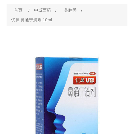
首页
/
中成西药
/
鼻腔类
/
优鼻 鼻通宁滴剂 10ml