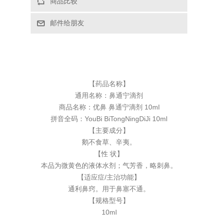
【药品名称】
通用名称：
鼻通宁滴剂
商品名称：优鼻 鼻通宁滴剂 10ml
拼音全码：YouBi BiTongNingDiJi 10ml
【主要成分】
鹅不食草、辛夷。
【性 状】
本品为微黄色的液体水剂；气芳香，略刺鼻。
【适应症/主治功能】
通利鼻窍。用于鼻塞不通。
【规格型号】
10ml