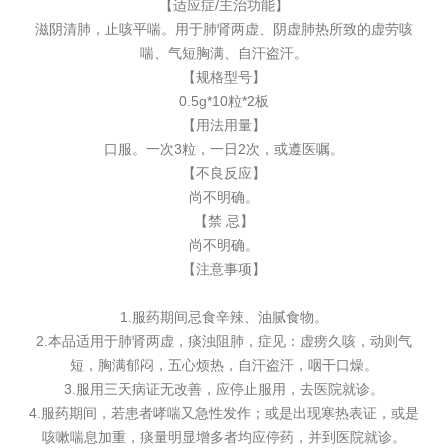
【适应症/主治功能】
滋阴清肺，止咳平喘。用于肺肾两虚、阴虚肺热所致的虚劳咳
喘、气短胸满、自汗盗汗。
【规格型号】
0.5g*10粒*2板
【用法用量】
口服。一次3粒，一日2次，或遵医嘱。
【不良反应】
尚不明确。
【禁 忌】
尚不明确。
【注意事项】
1.服药期间忌食辛辣、油腻食物。
2.本品适用于肺肾两虚，痰浊阻肺，症见：虚痨久咳，动则气
短，胸满郁闷，五心烦热，自汗盗汗，咽干口燥。
3.服用三天病证无改善，应停止服用，去医院就诊。
4.服药期间，若患者哮喘又急性发作；或是出现寒热表证，或是
咳嗽喘息加重，痰量明显增多者均应停药，并到医院就诊。