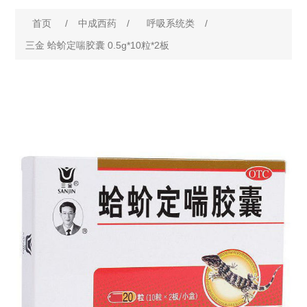
首页
/
中成西药
/
呼吸系统类
/
三金 蛤蚧定喘胶囊 0.5g*10粒*2板