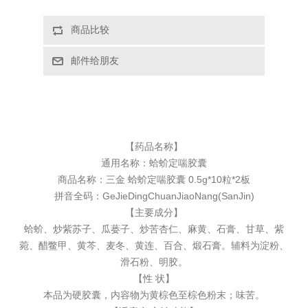
【药品名称】
通用名称：
蛤蚧定喘胶囊
商品名称：三金 蛤蚧定喘胶囊 0.5g*10粒*2板
拼音全码：GeJieDingChuanJiaoNang(SanJin)
【主要成分】
蛤蚧、炒紫苏子、瓜蒌子、炒苦杏仁、麻黄、石膏、甘草、紫
菀、醋鳖甲、黄芩、麦冬、黄连、百合、煅石膏。辅料为淀粉、
滑石粉、明胶。
【性 状】
本品为硬胶囊，内容物为黄棕色至棕色粉末；味苦。